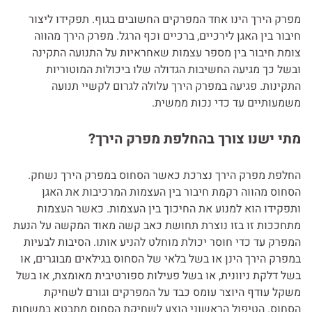
מפרק הירך הינו אחד המפרקים החשובים בגוף. תפקידו ליצור
המרפאה הפרטית
חיבור בין האגן לירכיים, ברכיים וכף הרגל. מפרק הירך מהווה
צומת חיבור בין מספר עצמות שאחראיות על התנועה התקינה
ובשל כך מגיעה החשיבות הגדולה שלו ביכולות המוטוריות
התקינות. פגיעה במפרק הירך עלולה לגרום לקשיי תנועה
משמעותיים עד כדי נכות ממשית.
מתי ישנו צורך בהחלפת מפרק הירך?
החלפת מפרק הירך נצרכת כאשר הסחוס במפרק הירך נשחק.
הסחוס מהווה רקמת חיבור בין העצמות המרכיבות את האגן
ותפקידו הוא למנוע את החיכוך בין העצמות. כאשר העצמות
מתחככות זו בזו נוצרת תחושת כאב קשה מאוד המקשה על הנעת
המפרק עד כדי חוסר יכולת מוחלט להניע אותו. הסיבות לבעיות
במפרק הירך הינן או בשל בלאי של הסחוס בגילאים מבוגרים, או
בשל דלקת ניוונית, או בשל פעילות ספורטיבית מאומצת, או בשל
משקל עודף היוצר עומס כבד על המפרקים וגורם לשחיקת
הסחוס. הטיפול הראשוני הוצע לשחיקת הסחוס מתבטא במשחות